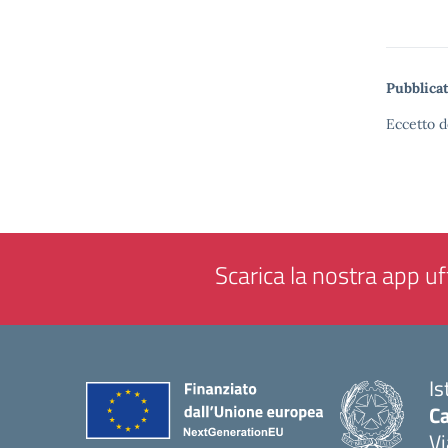
Pubblicat
Eccetto d
Scarica la nostra app uff
Is
C
Vi