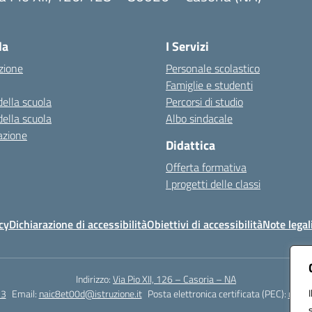
Visita la pagina iniziale della scuola
la
I Servizi
zione
Personale scolastico
Famiglie e studenti
della scuola
Percorsi di studio
della scuola
Albo sindacale
azione
Didattica
Offerta formativa
I progetti delle classi
cy
Dichiarazione di accessibilità
Obiettivi di accessibilità
Note legal
Indirizzo:
Via Pio XII, 126 – Casoria – NA
23
Email:
naic8et00d@istruzione.it
Posta elettronica certificata (PEC):
naic8