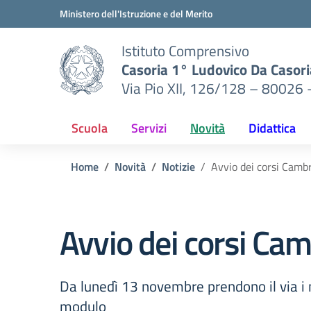
Vai ai contenuti
Vai al menu di navigazione
Vai al footer
Ministero dell'Istruzione e del Merito
Istituto Comprensivo
Casoria 1° Ludovico Da Casori
Via Pio XII, 126/128 – 80026 
Scuola
Servizi
Novità
Didattica
Home
Novità
Notizie
Avvio dei corsi Cambr
Avvio dei corsi Cam
Da lunedì 13 novembre prendono il via i m
modulo