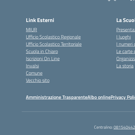
— 
Link Esterni
La Scuo
MIUR
Presenta
Ufficio Scolastico Regionale
I luoghi
Ufficio Scolastico Territoriale
I numeri 
Scuola in Chiaro
Le carte 
Iscrizioni On Line
Organizz
Invalsi
La storia
Comune
Vecchio sito
Amministrazione Trasparente
Albo online
Privacy Poli
Centralino:
08154044