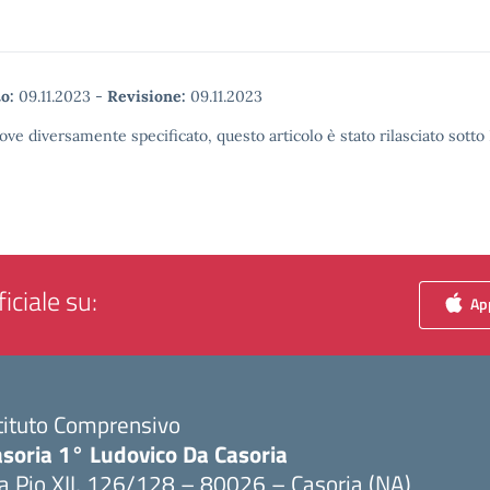
o:
09.11.2023
-
Revisione:
09.11.2023
ove diversamente specificato, questo articolo è stato rilasciato sott
iciale su:
App
tituto Comprensivo
asoria 1° Ludovico Da Casoria
a Pio XII, 126/128 – 80026 – Casoria (NA)