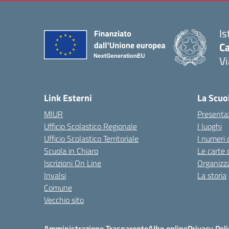
Is
C
Vi
— 
Link Esterni
La Scuo
MIUR
Presenta
Ufficio Scolastico Regionale
I luoghi
Ufficio Scolastico Territoriale
I numeri 
Scuola in Chiaro
Le carte 
Iscrizioni On Line
Organizz
Invalsi
La storia
Comune
Vecchio sito
Amministrazione Trasparente
Albo online
Privacy Poli