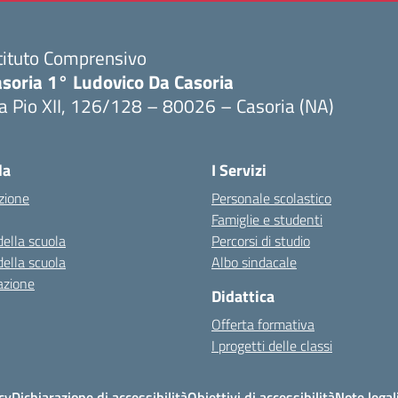
tituto Comprensivo
asoria 1° Ludovico Da Casoria
a Pio XII, 126/128 – 80026 – Casoria (NA)
Visita la pagina iniziale della scuola
la
I Servizi
zione
Personale scolastico
Famiglie e studenti
della scuola
Percorsi di studio
della scuola
Albo sindacale
azione
Didattica
Offerta formativa
I progetti delle classi
cy
Dichiarazione di accessibilità
Obiettivi di accessibilità
Note legal