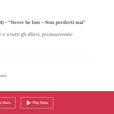
4) – “Never be lost – Non perderti mai”
e e a tutti gli allievi, promuovendo
alia.
 Store
Play Store