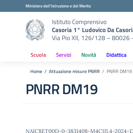
Vai ai contenuti
Vai al menu di navigazione
Vai al footer
Ministero dell'Istruzione e del Merito
Istituto Comprensivo
Casoria 1° Ludovico Da Casori
Via Pio XII, 126/128 – 80026 
Scuola
Servizi
Novità
Didattica
Home
Attuazione misure PNRR
PNRR DM19
PNRR DM19
NAIC8ET00D-0-3831408-M4C1I1.4-2024-13