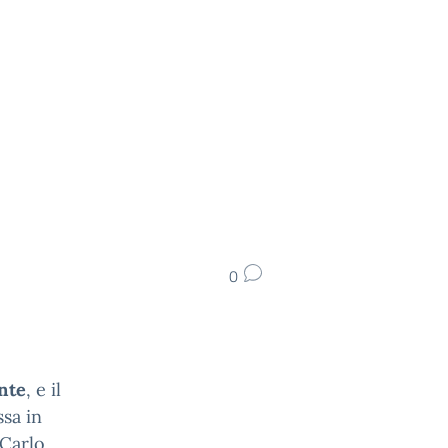
0
nte
, e il
sa in
 Carlo