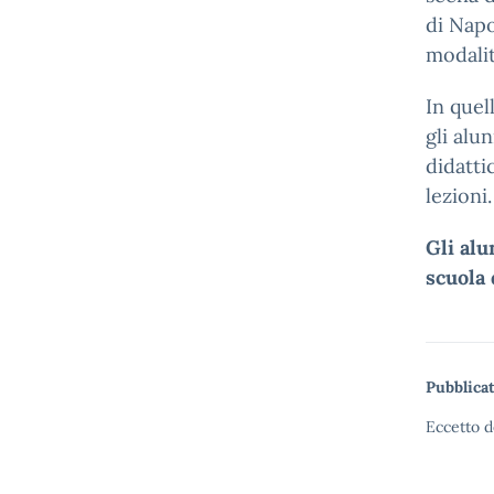
di Napo
modalit
In quel
gli alu
didatti
lezioni.
Gli al
scuola 
Pubblicat
Eccetto d