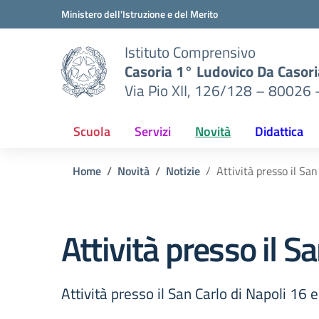
Vai ai contenuti
Vai al menu di navigazione
Vai al footer
Ministero dell'Istruzione e del Merito
Istituto Comprensivo
Casoria 1° Ludovico Da Casori
Via Pio XII, 126/128 – 80026 
Scuola
Servizi
Novità
Didattica
Home
Novità
Notizie
Attività presso il Sa
Attività presso il 
Attività presso il San Carlo di Napoli 1