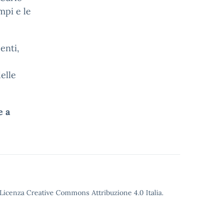
mpi e le
enti,
elle
e a
o Licenza Creative Commons Attribuzione 4.0 Italia.