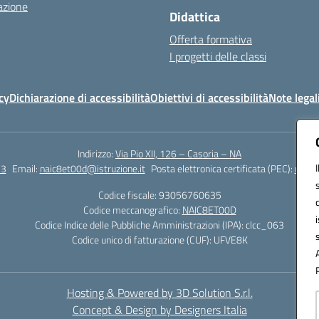
azione
Didattica
Offerta formativa
I progetti delle classi
cy
Dichiarazione di accessibilità
Obiettivi di accessibilità
Note legal
Indirizzo:
Via Pio XII, 126 – Casoria – NA
23
Email:
naic8et00d@istruzione.it
Posta elettronica certificata (PEC):
naic8
Codice fiscale: 93056760635
Codice meccanografico:
NAIC8ET00D
Codice Indice delle Pubbliche Amministrazioni (IPA): clcc_063
Codice unico di fatturazione (CUF): UFVE8K
Hosting & Powered by 3D Solution S.r.l.
Concept & Design by Designers Italia