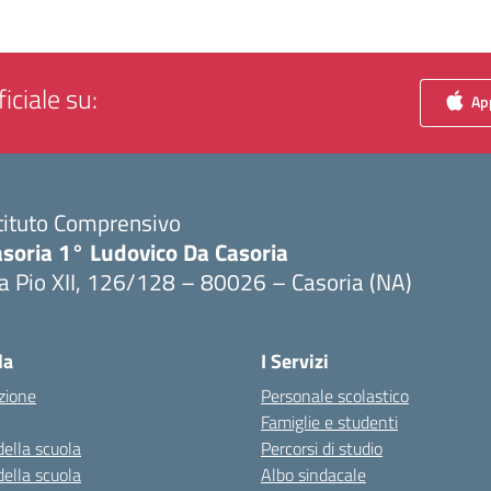
iciale su:
App
tituto Comprensivo
asoria 1° Ludovico Da Casoria
a Pio XII, 126/128 – 80026 – Casoria (NA)
Visita la pagina iniziale della scuola
la
I Servizi
zione
Personale scolastico
Famiglie e studenti
della scuola
Percorsi di studio
della scuola
Albo sindacale