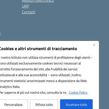
Registro elettronico
URP
Contatti
i
Cookies e altri strumenti di tracciamento
Il nostro Istituto non utilizza strumenti di profilazione degli utenti -
et00d@pec.istruzione.it
sono utilizzati esclusivamente cookies tecnici necessari al
corretto funzionamento del sito, alla fruibilità dei servizi
istituzionali e alla sua accessibilità – sono utilizzati, inoltre,
strumenti statistici anonimizzati messi a disposizione da Web
Analytics Italia.
Per saperne di più sul nostro sito, consulta la ns.
Cookie Policy.
Personalizza
Rifiuta tutto
Accettare tutto