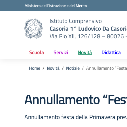
Vai ai contenuti
Vai al menu di navigazione
Vai al footer
Ministero dell'Istruzione e del Merito
Istituto Comprensivo
Casoria 1° Ludovico Da Casori
Via Pio XII, 126/128 – 80026 
Scuola
Servizi
Novità
Didattica
Home
Novità
Notizie
Annullamento “Festa 
Annullamento “Festa
Annullamento festa della Primavera previ