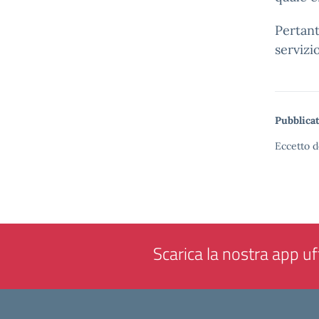
Pertant
servizi
Pubblicat
Eccetto d
Scarica la nostra app uff