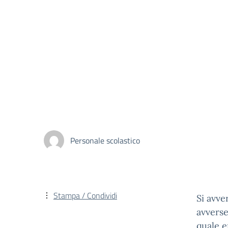
Personale scolastico
Stampa / Condividi
Si avve
avverse
quale e