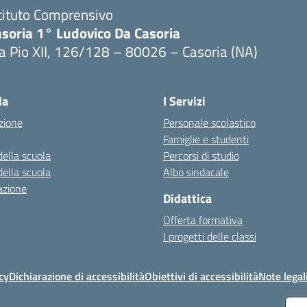
tituto Comprensivo
asoria 1° Ludovico Da Casoria
a Pio XII, 126/128 – 80026 – Casoria (NA)
Visita la pagina iniziale della scuola
la
I Servizi
zione
Personale scolastico
Famiglie e studenti
della scuola
Percorsi di studio
della scuola
Albo sindacale
azione
Didattica
Offerta formativa
I progetti delle classi
cy
Dichiarazione di accessibilità
Obiettivi di accessibilità
Note legal