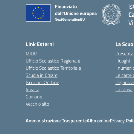
Is
C
Vi
— 
Link Esterni
La Scuo
MIUR
Presenta
Ufficio Scolastico Regionale
I luoghi
Ufficio Scolastico Territoriale
I numeri 
Scuola in Chiaro
Le carte 
Iscrizioni On Line
Organizz
Invalsi
La storia
Comune
Vecchio sito
Amministrazione Trasparente
Albo online
Privacy Poli